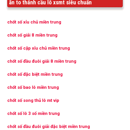
ăn to thánh cầu lô xsmt siêu chuẩn
chốt số xỉu chủ miền trung
chốt số giải 8 miền trung
chốt số cặp xỉu chủ miền trung
chốt số đầu đuôi giải 8 miền trung
chốt số đặc biệt miền trung
chốt số bao lô miền trung
chốt số song thủ lô mt vip
chốt số lô 3 số miền trung
chốt số đầu đuôi giải đặc biệt miền trung