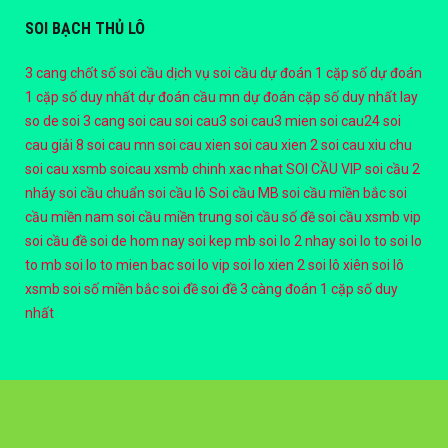
SOI BẠCH THỦ LÔ
3 cang
chốt số soi cầu
dịch vụ soi cầu
dự đoán 1 cặp số
dự đoán
1 cặp số duy nhất
dự đoán cầu mn
dự đoán cặp số duy nhất
lay
so de
soi 3 cang
soi cau
soi cau3
soi cau3 mien
soi cau24
soi
cau giải 8
soi cau mn
soi cau xien
soi cau xien 2
soi cau xiu chu
soi cau xsmb
soicau xsmb chinh xac nhat
SOI CẦU VIP
soi cầu 2
nháy
soi cầu chuẩn
soi cầu lô
Soi cầu MB
soi cầu miền bắc
soi
cầu miền nam
soi cầu miền trung
soi cầu số đề
soi cầu xsmb vip
soi cầu đề
soi de hom nay
soi kep mb
soi lo 2 nhay
soi lo to
soi lo
to mb
soi lo to mien bac
soi lo vip
soi lo xien 2
soi lô xiên
soi lô
xsmb
soi số miền bắc
soi đề
soi đề 3 càng
đoán 1 cặp số duy
nhất