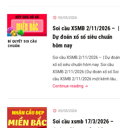
05/05/2026
Soi cầu XSMB 2/11/2026 – |
Dự đoán xổ số siêu chuẩn
BÍ QUYẾT SOI CẦU
hôm nay
CHUẨN
Soi cầu XSMB 2/11/2026 – | Dự đoán
xổ số siêu chuẩn hôm nay Soi cầu
XSMB 2/11/2026 | Dự đoán xổ số Soi
cầu XSMB 2/11/2026 một kênh lâu…
"Soi
Continue reading
cầu
XSMB
2/11/2026
05/05/2026
–
Soi cầu xsmb 17/3/2026 –