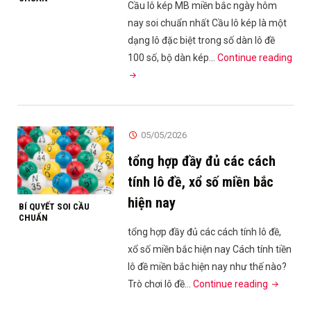
Cầu lô kép MB miền bắc ngày hôm
đề
nay soi chuẩn nhất Cầu lô kép là một
hôm
dạng lô đặc biệt trong số dàn lô đề
nay"
"Cầ
100 số, bộ dàn kép…
Continue reading
lô
kép
MB
miề
05/05/2026
bắc
tổng hợp đầy đủ các cách
ngà
hô
tính lô đề, xổ số miền bắc
nay
hiện nay
BÍ QUYẾT SOI CẦU
soi
CHUẨN
chu
tổng hợp đầy đủ các cách tính lô đề,
nhất
xổ số miền bắc hiện nay Cách tính tiền
lô đề miền bắc hiện nay như thế nào?
"tổng
Trò chơi lô đề…
Continue reading
hợp