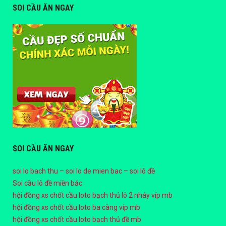
SOI CẦU ĂN NGAY
SOI CẦU ĂN NGAY
soi lo bach thu – soi lo de mien bac – soi lô đề
Soi cầu lô đề miền bắc
hội đồng xs chốt cầu loto bạch thủ lô 2 nháy víp mb
hội đồng xs chốt cầu loto ba càng víp mb
hội đồng xs chốt cầu loto bạch thủ đề mb