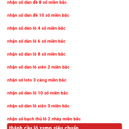
nhận số dàn đề 8 số miền bắc
nhận số dàn đề 10 số miền bắc
nhận số dàn lô 4 số miền bắc
nhận số dàn lô 6 số miền bắc
nhận số dàn lô 8 số miền bắc
nhận số dàn lô xiên 2 miền bắc
nhận số loto 3 càng miền bắc
nhận số dàn lô 10 số miền bắc
nhận số dàn lô xiên 3 miền bắc
nhận số bạch thủ lô 2 nháy miền bắc
thánh cầu lô xsmn siêu chuẩn