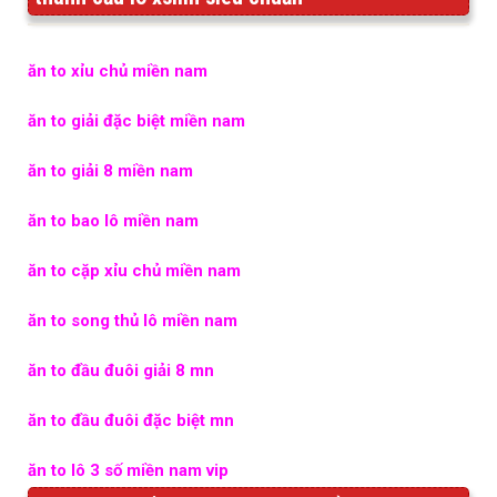
ăn to xỉu chủ miền nam
ăn to giải đặc biệt miền nam
ăn to giải 8 miền nam
ăn to bao lô miền nam
ăn to cặp xỉu chủ miền nam
ăn to song thủ lô miền nam
ăn to đầu đuôi giải 8 mn
ăn to đầu đuôi đặc biệt mn
ăn to lô 3 số miền nam vip