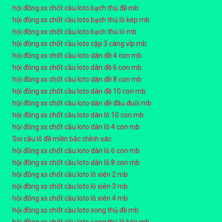
hội đồng xs chốt cầu loto bạch thủ đề mb
hội đồng xs chốt cầu loto bạch thủ lô kép mb
hội đồng xs chốt cầu loto bạch thủ lô mb
hội đồng xs chốt cầu loto cặp 3 càng víp mb
hội đồng xs chốt cầu loto dàn đề 4 con mb
hội đồng xs chốt cầu loto dàn đề 6 con mb
hội đồng xs chốt cầu loto dàn đề 8 con mb
hội đồng xs chốt cầu loto dàn đề 10 con mb
hội đồng xs chốt cầu loto dàn đề đầu đuôi mb
hội đồng xs chốt cầu loto dàn lô 10 con mb
hội đồng xs chốt cầu loto dàn lô 4 con mb
Soi cầu lô đề miền bắc chính xác
hội đồng xs chốt cầu loto dàn lô 6 con mb
hội đồng xs chốt cầu loto dàn lô 8 con mb
hội đồng xs chốt cầu loto lô xiên 2 mb
hội đồng xs chốt cầu loto lô xiên 3 mb
hội đồng xs chốt cầu loto lô xiên 4 mb
hội đồng xs chốt cầu loto song thủ đề mb