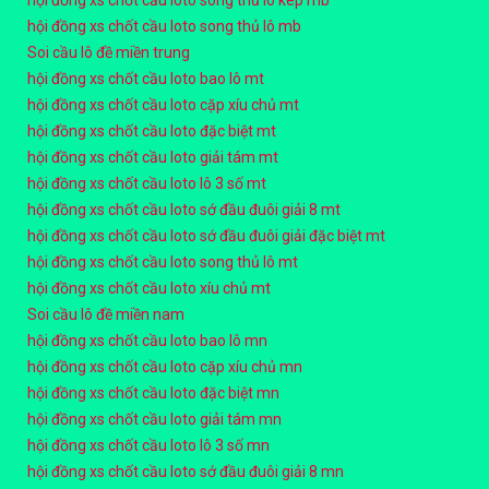
hội đồng xs chốt cầu loto song thủ lô kép mb
hội đồng xs chốt cầu loto song thủ lô mb
Soi cầu lô đề miền trung
hội đồng xs chốt cầu loto bao lô mt
hội đồng xs chốt cầu loto cặp xíu chủ mt
hội đồng xs chốt cầu loto đặc biệt mt
hội đồng xs chốt cầu loto giải tám mt
hội đồng xs chốt cầu loto lô 3 số mt
hội đồng xs chốt cầu loto sớ đầu đuôi giải 8 mt
hội đồng xs chốt cầu loto sớ đầu đuôi giải đặc biệt mt
hội đồng xs chốt cầu loto song thủ lô mt
hội đồng xs chốt cầu loto xíu chủ mt
Soi cầu lô đề miền nam
hội đồng xs chốt cầu loto bao lô mn
hội đồng xs chốt cầu loto cặp xíu chủ mn
hội đồng xs chốt cầu loto đặc biệt mn
hội đồng xs chốt cầu loto giải tám mn
hội đồng xs chốt cầu loto lô 3 số mn
hội đồng xs chốt cầu loto sớ đầu đuôi giải 8 mn