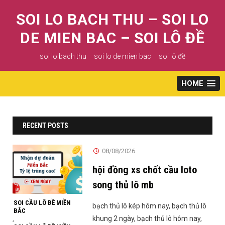
Skip
to
SOI LO BACH THU – SOI LO
content
DE MIEN BAC – SOI LÔ ĐỀ
soi lo bach thu – soi lo de mien bac – soi lô đề
HOME
RECENT POSTS
08/08/2026
hội đồng xs chốt cầu loto
song thủ lô mb
SOI CẦU LÔ ĐỀ MIỀN
bạch thủ lô kép hôm nay, bạch thủ lô
BẮC
khung 2 ngày, bạch thủ lô hôm nay,
,