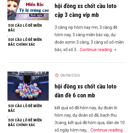
hội đồng xs chốt cầu loto
loto
dàn
cặp 3 càng víp mb
lô
SOI CẦU LÔ ĐỀ MIỀN
3 càng vip hôm nay mn, 3 càng đề
8
BẮC
hôm nay, 3 càng miền bắc vip, dự
,
con
SOI CẦU LÔ ĐỀ MIỀN
đoán xsmn 3 càng, 3 càng xổ số miền
mb"
BẮC CHÍNH XÁC
"hội
bắc, xổ số 3…
Continue reading
đồng
xs
chốt
08/08/2026
cầu
hội đồng xs chốt cầu loto
loto
cặp
dàn đề 6 con mb
3
SOI CẦU LÔ ĐỀ MIỀN
kết quả số đề hôm nay, dự đoán lô
càng
BẮC
hôm nay, dự đoán số đề, bach thu
,
víp
SOI CẦU LÔ ĐỀ MIỀN
3cang, kết quả đề hôm qua, dàn de 10
mb"
BẮC CHÍNH XÁC
"hội
số ngày hôm nay,…
Continue reading