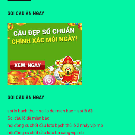
SOI CẦU ĂN NGAY
SOI CẦU ĂN NGAY
soi lo bach thu – soi lo de mien bac – soi lô đề
Soi cầu lô đề miền bắc
hội đồng xs chốt cầu loto bạch thủ lô 2 nháy víp mb
hội đồng xs chốt cầu loto ba càng víp mb