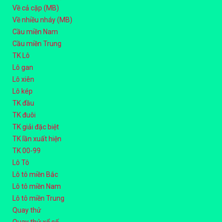
Về cả cặp (MB)
Về nhiều nháy (MB)
Cầu miền Nam
Cầu miền Trung
TK Lô
Lô gan
Lô xiên
Lô kép
TK đầu
TK đuôi
TK giải đặc biệt
TK lần xuất hiện
TK 00-99
Lô Tô
Lô tô miền Bắc
Lô tô miền Nam
Lô tô miền Trung
Quay thử