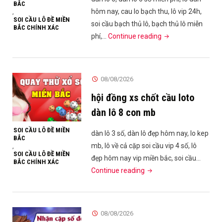
2
BẮC
hôm nay, cau lo bạch thu, lô vip 24h,
,
mb"
SOI CẦU LÔ ĐỀ MIỀN
soi cầu bạch thủ lô, bạch thủ lô miễn
BẮC CHÍNH XÁC
"hội
phí,…
Continue reading
đồng
xs
chốt
08/08/2026
cầu
hội đồng xs chốt cầu loto
loto
dàn
dàn lô 8 con mb
lô
SOI CẦU LÔ ĐỀ MIỀN
dàn lô 3 số, dàn lô đẹp hôm nay, lo kep
10
BẮC
mb, lô về cả cặp soi cầu vip 4 số, lô
,
con
SOI CẦU LÔ ĐỀ MIỀN
đẹp hôm nay vip miền bắc, soi cầu…
mb"
BẮC CHÍNH XÁC
"hội
Continue reading
đồng
xs
chốt
08/08/2026
cầu