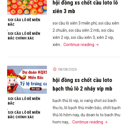
hội đồng xs chốt cầu loto lô
loto
lô
xiên 3 mb
xiên
SOI CẦU LÔ ĐỀ MIỀN
soi cầu lô xiên 3 miễn phí, soi cầu xiên
4
BẮC
,
2 chuẩn, soi cầu xiên 2 mb, soi cầu
mb"
SOI CẦU LÔ ĐỀ MIỀN
xiên 2 vip, soi cầu xiên 3, xiên 2 vip,
BẮC CHÍNH XÁC
"hội
xiên…
Continue reading
đồng
xs
chốt
08/08/2026
cầu
hội đồng xs chốt cầu loto
loto
lô
bạch thủ lô 2 nháy víp mb
xiên
SOI CẦU LÔ ĐỀ MIỀN
bạch thủ lô vip, io vang chot so bach
3
BẮC
thu lo, lô bạch thủ miền bắc, chốt bạch
,
mb"
SOI CẦU LÔ ĐỀ MIỀN
thủ lô hôm nay, du doan lo to bach thu
BẮC CHÍNH XÁC
"hội
hom nay,…
Continue reading