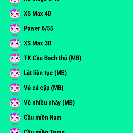
XS Max 4D
Power 6/55
XS Max 3D
TK Cầu Bạch thủ (MB)
Lật liên tục (MB)
Về cả cặp (MB)
Về nhiều nháy (MB)
Cầu miền Nam
Cầu miền Trung