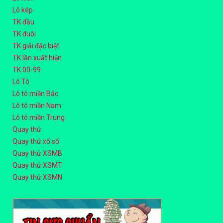
Lô kép
TK đầu
TK đuôi
TK giải đặc biệt
TK lần xuất hiện
TK 00-99
Lô Tô
Lô tô miền Bắc
Lô tô miền Nam
Lô tô miền Trung
Quay thử
Quay thử xổ số
Quay thử XSMB
Quay thử XSMT
Quay thử XSMN