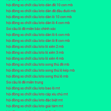
hội đồng xs chốt cầu loto dàn đề 10 con mb
hội đồng xs chốt cầu loto dàn đề đầu đuôi mb
hội đồng xs chốt cầu loto dàn lô 10 con mb
hội đồng xs chốt cầu loto dàn lô 4 con mb
Soi cầu lô đề miền bắc chính xác
hội đồng xs chốt cầu loto dàn lô 6 con mb
hội đồng xs chốt cầu loto dàn lô 8 con mb
hội đồng xs chốt cầu loto lô xiên 2 mb
hội đồng xs chốt cầu loto lô xiên 3 mb
hội đồng xs chốt cầu loto lô xiên 4 mb
hội đồng xs chốt cầu loto song thủ đề mb
hội đồng xs chốt cầu loto song thủ lô kép mb
hội đồng xs chốt cầu loto song thủ lô mb
Soi cầu lô đề miền trung
hội đồng xs chốt cầu loto bao lô mt
hội đồng xs chốt cầu loto cặp xíu chủ mt
hội đồng xs chốt cầu loto đặc biệt mt
hội đồng xs chốt cầu loto giải tám mt