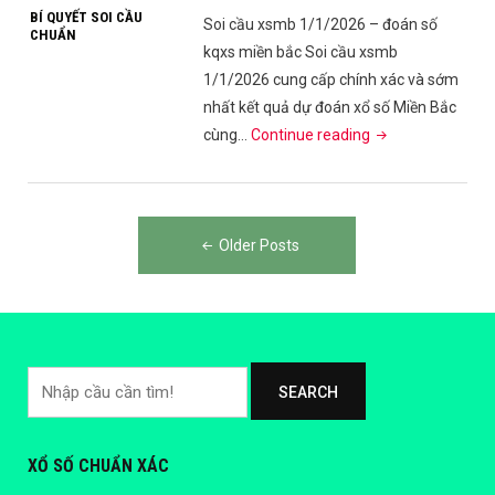
số
BÍ QUYẾT SOI CẦU
Soi cầu xsmb 1/1/2026 – đoán số
đề
CHUẨN
kqxs miền bắc Soi cầu xsmb
hôm
1/1/2026 cung cấp chính xác và sớm
nay"
nhất kết quả dự đoán xổ số Miền Bắc
"Soi
cùng…
Continue reading
cầu
xsmb
1/1/2026
Điều
–
Older Posts
hướng
đoán
số
bài
kqxs
viết
miền
bắc"
SEARCH
XỔ SỐ CHUẨN XÁC