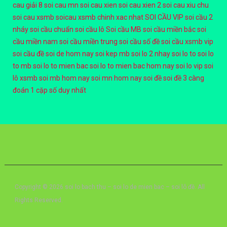
cau giải 8
soi cau mn
soi cau xien
soi cau xien 2
soi cau xiu chu
soi cau xsmb
soicau xsmb chinh xac nhat
SOI CẦU VIP
soi cầu 2
nháy
soi cầu chuẩn
soi cầu lô
Soi cầu MB
soi cầu miền bắc
soi
cầu miền nam
soi cầu miền trung
soi cầu số đề
soi cầu xsmb vip
soi cầu đề
soi de hom nay
soi kep mb
soi lo 2 nhay
soi lo to
soi lo
to mb
soi lo to mien bac
soi lo to mien bac hom nay
soi lo vip
soi
lô xsmb
soi mb hom nay
soi mn hom nay
soi đề
soi đề 3 càng
đoán 1 cặp số duy nhất
Copyright © 2026 soi lo bach thu – soi lo de mien bac – soi lô đề. All
Rights Reserved.