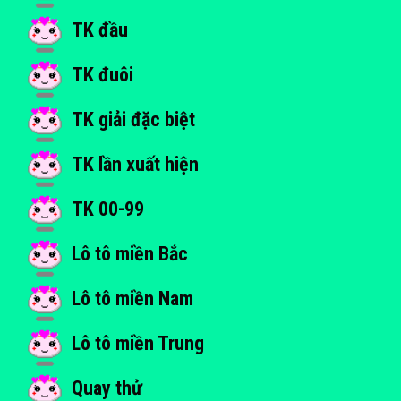
TK đầu
TK đuôi
TK giải đặc biệt
TK lần xuất hiện
TK 00-99
Lô tô miền Bắc
Lô tô miền Nam
Lô tô miền Trung
Quay thử