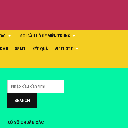
XÁC
SOI CẦU LÔ ĐỀ MIỀN TRUNG
XSMN
XSMT
KẾT QUẢ
VIETLOTT
SEARCH
XỔ SỐ CHUẨN XÁC