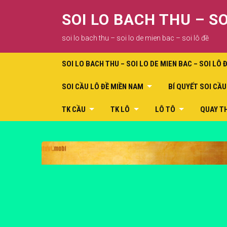
SOI LO BACH THU – SO
soi lo bach thu – soi lo de mien bac – soi lô đề
SOI LO BACH THU – SOI LO DE MIEN BAC – SOI LÔ 
SOI CẦU LÔ ĐỀ MIỀN NAM
BÍ QUYẾT SOI CẦ
TK CẦU
TK LÔ
LÔ TÔ
QUAY T