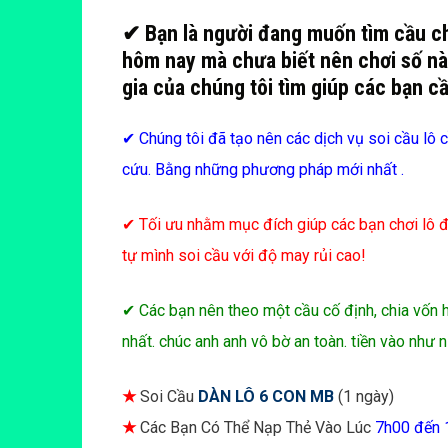
✔ Bạn là người đang muốn tìm cầu ch
hôm nay mà chưa biết nên chơi số nà
gia của chúng tôi tìm giúp các bạn c
✔ Chúng tôi đã tạo nên các dịch vụ soi cầu lô
cứu. Bằng những phương pháp mới nhất .
✔ Tối ưu nhằm mục đích giúp các bạn chơi lô đ
tự mình soi cầu với độ may rủi cao!
✔ Các bạn nên theo một cầu cố định, chia vốn 
nhất. chúc anh anh vô bờ an toàn. tiền vào như 
★
Soi Cầu
DÀN LÔ 6 CON MB
(1 ngày)
★
Các Bạn Có Thể Nạp Thẻ Vào Lúc
7h00 đến 