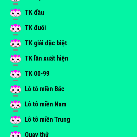
TK đầu
TK đuôi
TK giải đặc biệt
TK lần xuất hiện
TK 00-99
Lô tô miền Bắc
Lô tô miền Nam
Lô tô miền Trung
Quay thử