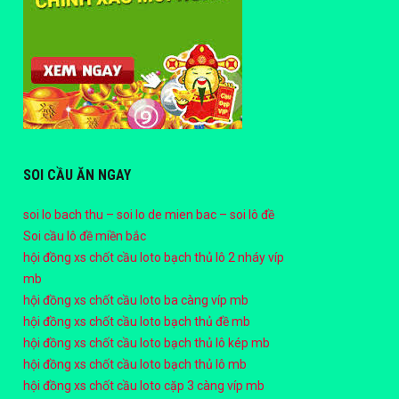
SOI CẦU ĂN NGAY
soi lo bach thu – soi lo de mien bac – soi lô đề
Soi cầu lô đề miền bắc
hội đồng xs chốt cầu loto bạch thủ lô 2 nháy víp
mb
hội đồng xs chốt cầu loto ba càng víp mb
hội đồng xs chốt cầu loto bạch thủ đề mb
hội đồng xs chốt cầu loto bạch thủ lô kép mb
hội đồng xs chốt cầu loto bạch thủ lô mb
hội đồng xs chốt cầu loto cặp 3 càng víp mb