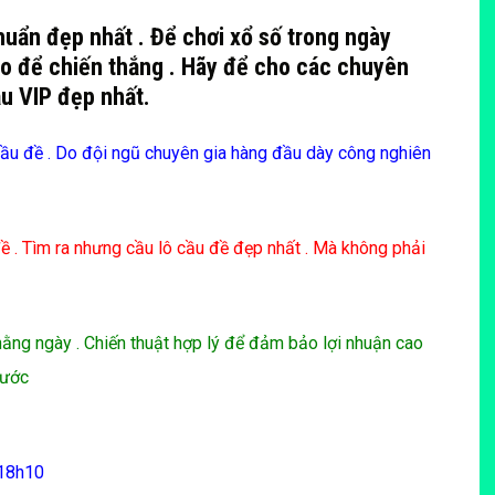
uẩn đẹp nhất . Để chơi xổ số trong ngày
o để chiến thắng . Hãy để cho các chuyên
ầu VIP đẹp nhất.
 cầu đề . Do đội ngũ chuyên gia hàng đầu dày công nghiên
ề . Tìm ra nhưng cầu lô cầu đề đẹp nhất . Mà không phải
hằng ngày . Chiến thuật hợp lý để đảm bảo lợi nhuận cao
nước
18h10